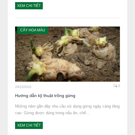
XEM CHI TIẾT
CÂY HOA MÀU
0
24/12/2015
Hướng dẫn kỹ thuật trồng gừng
Những năm gần đây nhu cầu sử dụng gừng ngày càng tăng
cao. Gừng được dùng trong nấu ăn, chế…
XEM CHI TIẾT