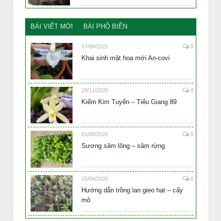
BÀI VIẾT MỚI
BÀI PHỔ BIẾN
17/08/2021
0
Khai sinh mặt hoa mới An-covi
28/11/2020
0
Kiếm Kim Tuyến – Tiểu Giang 89
01/08/2020
0
Sương sâm lông – sâm rừng
15/04/2020
0
Hướng dẫn trồng lan gieo hạt – cấy
mô