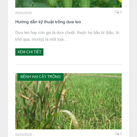
0
05/01/2016
Hướng dẫn kỹ thuật trồng dưa leo
Dưa leo hay còn gọi là dưa chuột, thuộc họ bầu bí (bầu, bí,
khổ qua, mướp) là một loại…
XEM CHI TIẾT
BỆNH HẠI CÂY TRỒNG
0
02/01/2016