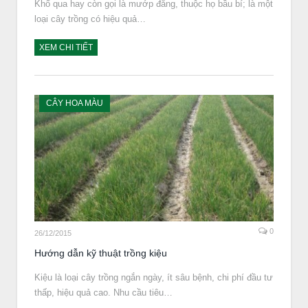
Khổ qua hay còn gọi là mướp đắng, thuộc họ bầu bí; là một
loại cây trồng có hiệu quả…
XEM CHI TIẾT
CÂY HOA MÀU
0
26/12/2015
Hướng dẫn kỹ thuật trồng kiệu
Kiệu là loại cây trồng ngắn ngày, ít sâu bệnh, chi phí đầu tư
thấp, hiệu quả cao. Nhu cầu tiêu…