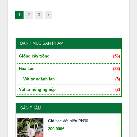
Next
1
2
3
DANH MỤC SẢN PHẨM
Giống cây trồng
(56)
Hoa Lan
(38)
Vật tư ngành lan
(5)
Vật tư nông nghiệp
(2)
SẢN PHẨM
Giả hạc đột biến PH30
200.000₫