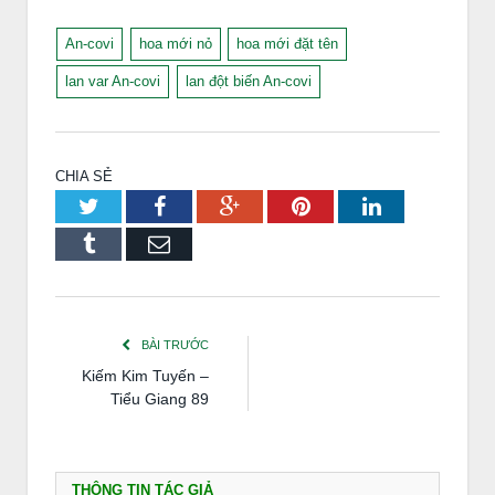
An-covi
hoa mới nỏ
hoa mới đặt tên
lan var An-covi
lan đột biến An-covi
CHIA SẺ
Twitter
Facebook
Google+
Pinterest
LinkedIn
Tumblr
Email
BÀI TRƯỚC
Kiếm Kim Tuyến –
Tiểu Giang 89
THÔNG TIN TÁC GIẢ