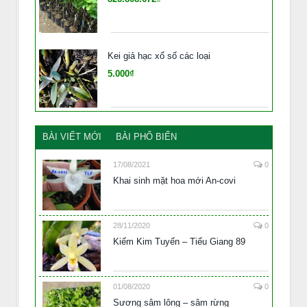
Kei giả hạc xổ số các loại
5.000₫
BÀI VIẾT MỚI
BÀI PHỔ BIẾN
17/08/2021
0
Khai sinh mặt hoa mới An-covi
28/11/2020
0
Kiếm Kim Tuyến – Tiểu Giang 89
01/08/2020
0
Sương sâm lông – sâm rừng