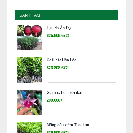
SẢN PHẨM
Lựu đỏ Ấn Độ
826.808.672₫
Xoài cát Hòa Lộc
826.808.672₫
Giả hạc bệt lưỡi đậm
200.000₫
Mãng cầu xiêm Thái Lan
826.808.672₫