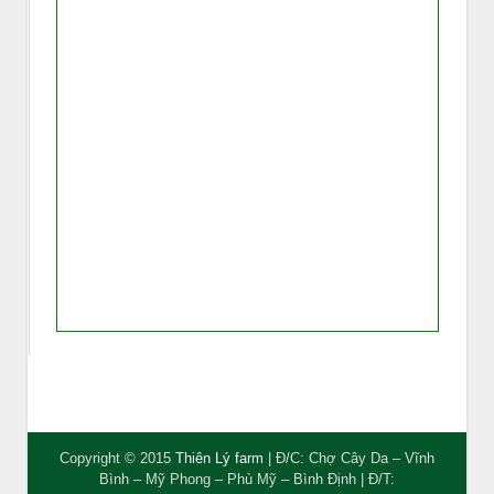
Copyright © 2015
Thiên Lý farm
| Đ/C: Chợ Cây Da – Vĩnh
Bình – Mỹ Phong – Phù Mỹ – Bình Định | Đ/T: