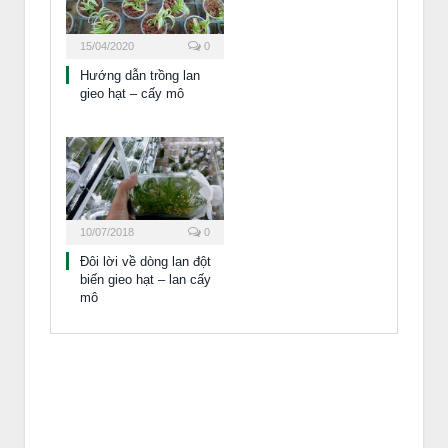
15/04/2020
0
Hướng dẫn trồng lan
gieo hạt – cấy mô
10/07/2018
0
Đôi lời về dòng lan đột
biến gieo hạt – lan cấy
mô