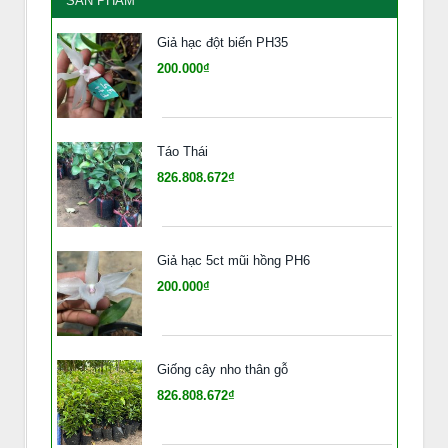
SẢN PHẨM
Giả hạc đột biến PH35
200.000₫
Táo Thái
826.808.672₫
Giả hạc 5ct mũi hồng PH6
200.000₫
Giống cây nho thân gỗ
826.808.672₫