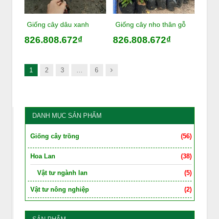
Giống cây dâu xanh
Giống cây nho thân gỗ
826.808.672₫
826.808.672₫
Next
1
2
3
…
6
DANH MỤC SẢN PHẨM
Giống cây trồng
(56)
Hoa Lan
(38)
Vật tư ngành lan
(5)
Vật tư nông nghiệp
(2)