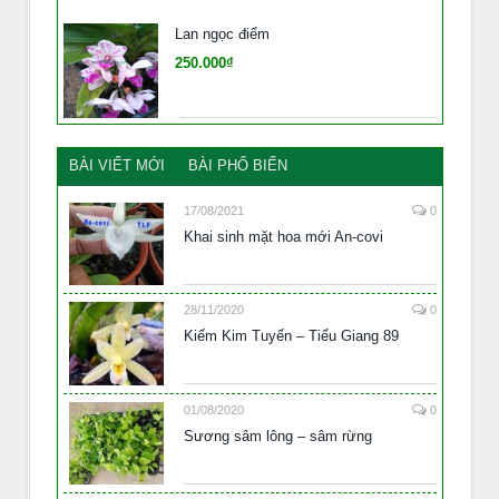
Lan ngọc điểm
250.000₫
BÀI VIẾT MỚI
BÀI PHỔ BIẾN
17/08/2021
0
Khai sinh mặt hoa mới An-covi
28/11/2020
0
Kiếm Kim Tuyến – Tiểu Giang 89
01/08/2020
0
Sương sâm lông – sâm rừng