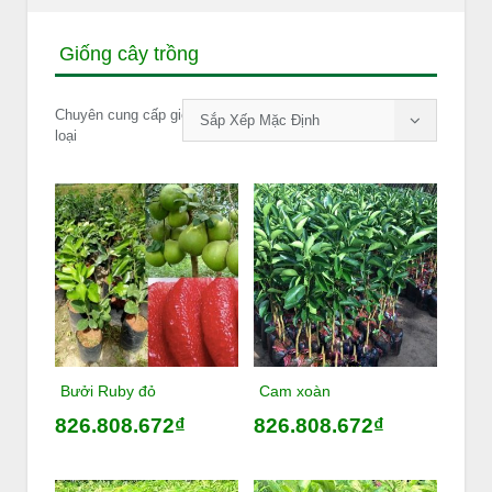
Giống cây trồng
Chuyên cung cấp giống cây ăn quả, cây công nghiệp các
Sắp Xếp Mặc Định
loại
Bưởi Ruby đỏ
Cam xoàn
826.808.672₫
826.808.672₫