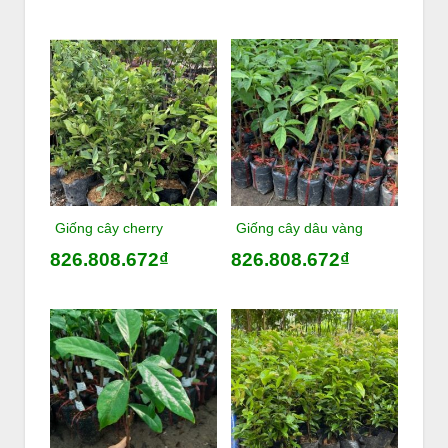
Giống cây cherry
Giống cây dâu vàng
826.808.672₫
826.808.672₫