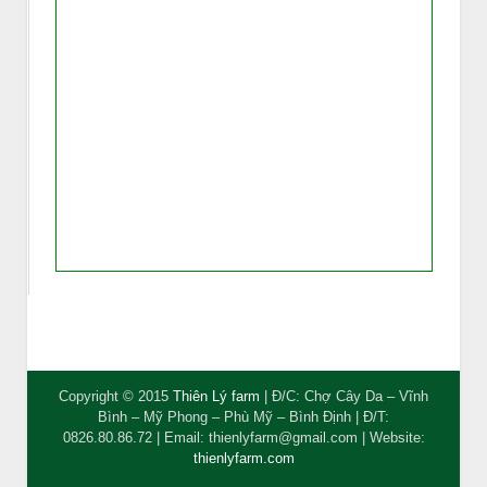
Copyright © 2015
Thiên Lý farm
| Đ/C: Chợ Cây Da – Vĩnh
Bình – Mỹ Phong – Phù Mỹ – Bình Định | Đ/T:
0826.80.86.72 | Email:
thienlyfarm@gmail.com
| Website:
thienlyfarm.com