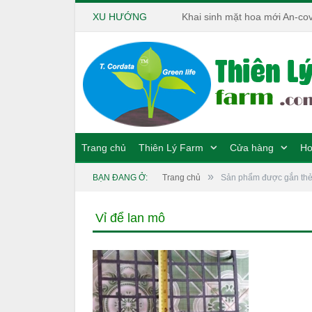
XU HƯỚNG
Khai sinh mặt hoa mới An-cov
Trang chủ
Thiên Lý Farm
Cửa hàng
Ho
»
BẠN ĐANG Ở:
Trang chủ
Sản phẩm được gắn thẻ 
Vỉ để lan mô