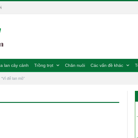
i
a lan cây cảnh
Trồng trọt
Chăn nuôi
Các vấn đề khác
T
“Vỉ để lan mô”