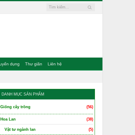
uyển dụng
Thư giãn
Liên hệ
DANH MỤC SẢN PHẨM
Giống cây trồng
(56)
Hoa Lan
(38)
Vật tư ngành lan
(5)