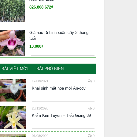
826.808.672₫
Giả hạc Di Linh xuân cây 3 tháng
tuổi
13.000₫
BÀI VIẾT MỚI
BÀI PHỔ BIẾN
17/08/2021
0
Khai sinh mặt hoa mới An-covi
28/11/2020
0
Kiếm Kim Tuyến – Tiểu Giang 89
01/08/2020
0