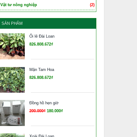
Vật tư nông nghiệp
(2)
SẢN PHẨM
Ổi lê Đài Loan
826.808.672₫
Mận Tam Hoa
826.808.672₫
Đồng hồ hẹn giờ
200.000₫
180.000₫
Xoài Đài Loan