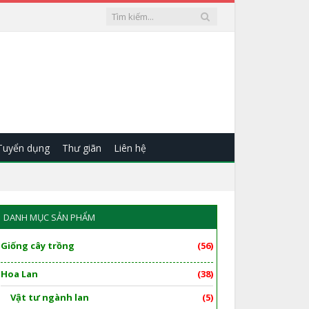
Tuyển dụng
Thư giãn
Liên hệ
DANH MỤC SẢN PHẨM
Giống cây trồng
(56)
Hoa Lan
(38)
Vật tư ngành lan
(5)