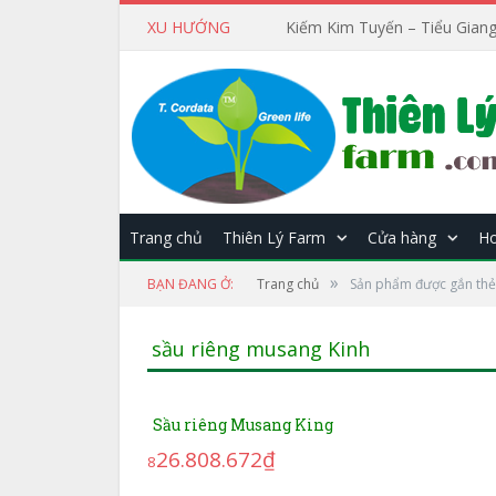
XU HƯỚNG
Kiếm Kim Tuyến – Tiểu Giang
Trang chủ
Thiên Lý Farm
Cửa hàng
Ho
»
BẠN ĐANG Ở:
Trang chủ
Sản phẩm được gắn thẻ 
sầu riêng musang Kinh
Sầu riêng Musang King
26.808.672₫
8