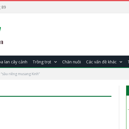
 89
a lan cây cảnh
Trồng trọt
Chăn nuôi
Các vấn đề khác
“sầu riêng musang Kinh”