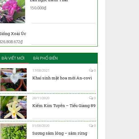
150.000₫
Giống Xoài Úc
826.808.672₫
BÀI VIẾT MỚI
BÀI PHỔ BIẾN
17/08/2021
0
Khai sinh mặt hoa mới An-covi
28/11/2020
0
Kiếm Kim Tuyến – Tiểu Giang 89
01/08/2020
0
Sương sâm lông – sâm rừng