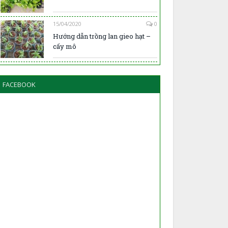
15/04/2020
0
Hướng dẫn trồng lan gieo hạt –
cấy mô
FACEBOOK