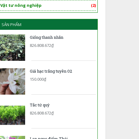
Vật tư nông nghiệp
(2)
SẢN PHẨM
Giống thanh nhãn
826.808.672₫
Giả hạc trắng tuyền 02
150.000₫
Tắc tứ quý
826.808.672₫
Lan ngọc điểm Thái