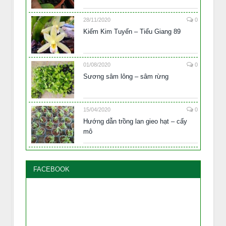
28/11/2020
0
Kiếm Kim Tuyến – Tiểu Giang 89
01/08/2020
0
Sương sâm lông – sâm rừng
15/04/2020
0
Hướng dẫn trồng lan gieo hạt – cấy
mô
FACEBOOK