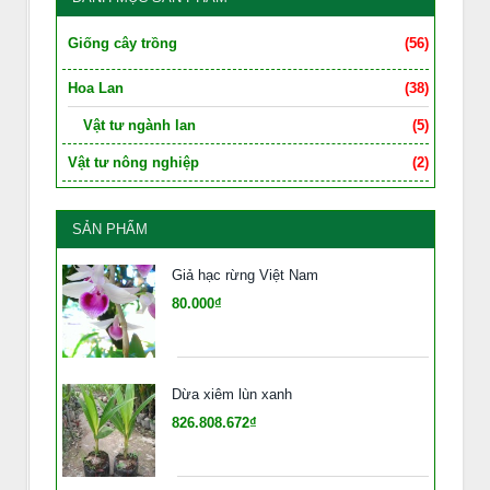
Giống cây trồng
(56)
Hoa Lan
(38)
Vật tư ngành lan
(5)
Vật tư nông nghiệp
(2)
SẢN PHẨM
Giả hạc rừng Việt Nam
80.000₫
Dừa xiêm lùn xanh
826.808.672₫