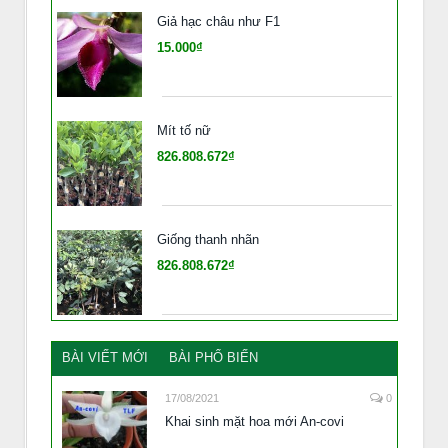
Giả hạc châu như F1
15.000₫
Mít tố nữ
826.808.672₫
Giống thanh nhãn
826.808.672₫
BÀI VIẾT MỚI
BÀI PHỔ BIẾN
17/08/2021
0
Khai sinh mặt hoa mới An-covi