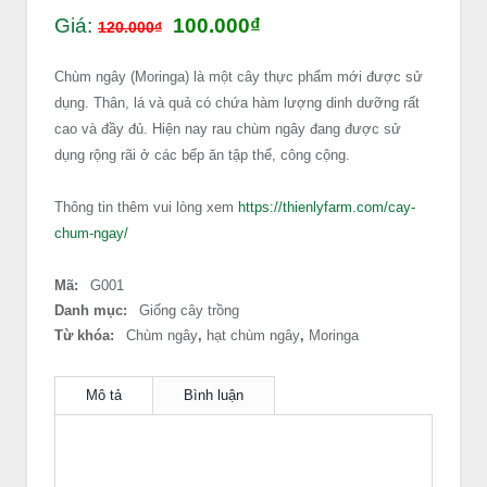
Giá:
100.000₫
120.000₫
Chùm ngây (Moringa) là một cây thực phẩm mới được sử
dụng. Thân, lá và quả có chứa hàm lượng dinh dưỡng rất
cao và đầy đủ. Hiện nay rau chùm ngây đang được sử
dụng rộng rãi ở các bếp ăn tập thể, công cộng.
Thông tin thêm vui lòng xem
https://thienlyfarm.com/cay-
chum-ngay/
Mã:
G001
Danh mục:
Giống cây trồng
Từ khóa:
Chùm ngây
,
hạt chùm ngây
,
Moringa
Mô tả
Bình luận