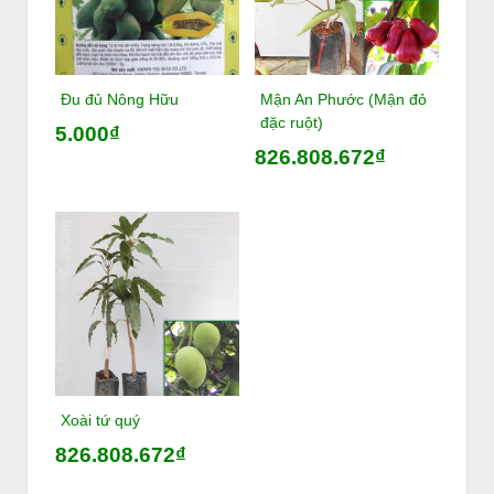
Đu đủ Nông Hữu
Mận An Phước (Mận đỏ
đặc ruột)
5.000₫
826.808.672₫
Xoài tứ quý
826.808.672₫