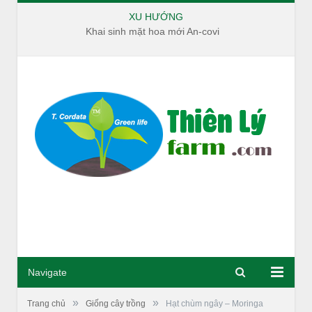
XU HƯỚNG
Khai sinh mặt hoa mới An-covi
Navigate
»
»
Trang chủ
Giống cây trồng
Hạt chùm ngây – Moringa