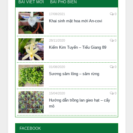
BÀI VIẾT MỚI
BÀI PHỔ BIẾN
17/08/2021
0
Khai sinh mặt hoa mới An-covi
28/11/2020
0
Kiếm Kim Tuyến – Tiểu Giang 89
01/08/2020
0
Sương sâm lông – sâm rừng
15/04/2020
0
Hướng dẫn trồng lan gieo hạt – cấy
mô
FACEBOOK